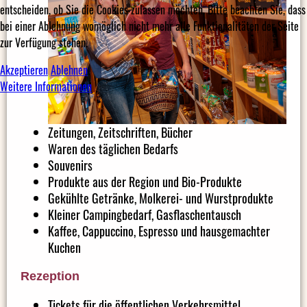
entscheiden, ob Sie die Cookies zulassen möchten. Bitte beachten Sie, dass
bei einer Ablehnung womöglich nicht mehr alle Funktionalitäten der Seite
zur Verfügung stehen.
Akzeptieren
Ablehnen
Weitere Informationen
Zeitungen, Zeitschriften, Bücher
Waren des täglichen Bedarfs
Souvenirs
Produkte aus der Region und Bio-Produkte
Gekühlte Getränke, Molkerei- und Wurstprodukte
Kleiner Campingbedarf, Gasflaschentausch
Kaffee, Cappuccino, Espresso und hausgemachter
Kuchen
Rezeption
Tickets für die öffentlichen Verkehrsmittel