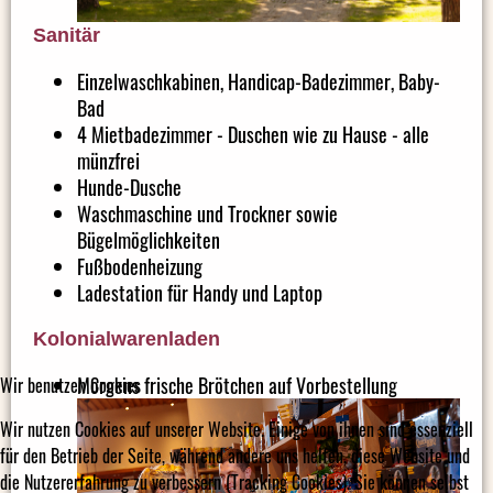
Sanitär
Einzelwaschkabinen, Handicap-Badezimmer, Baby-
Bad
4 Mietbadezimmer - Duschen wie zu Hause - alle
münzfrei
Hunde-Dusche
Waschmaschine und Trockner sowie
Bügelmöglichkeiten
Fußbodenheizung
Ladestation für Handy und Laptop
Kolonialwarenladen
Morgens frische Brötchen auf Vorbestellung
Wir benutzen Cookies
Wir nutzen Cookies auf unserer Website. Einige von ihnen sind essenziell
für den Betrieb der Seite, während andere uns helfen, diese Website und
die Nutzererfahrung zu verbessern (Tracking Cookies). Sie können selbst